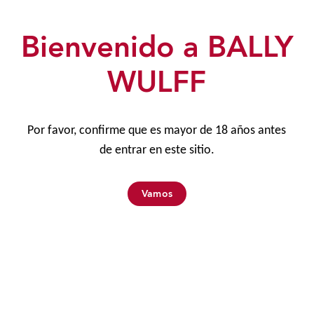
premios más altos
• Disponible para Sign en LUX SLANT Multi puesto, Tercer
Bienvenido a BALLY
monitor en LUX GRAND Multi puesto y Sign en WIDE-
WULFF
SLANT-TOP Multi puesto
Por favor, confirme que es mayor de 18 años antes
de entrar en este sitio.
BALLY WULFF España S.L.
Vamos
Información
Home
Empresa
Noticias