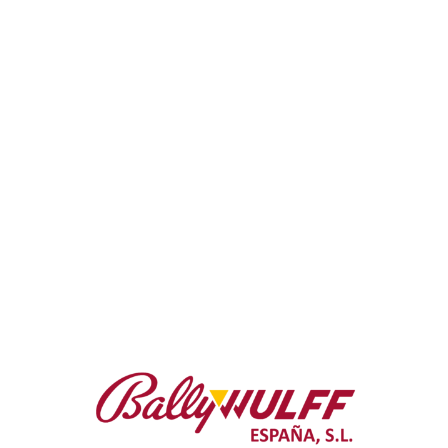
RED HOT FIREPOT excede todas las expectativas y nadie
queda indiferente frente a él. Cuenta con un diseño
impactante y unos potentes gráfi cos que causan
emociones y sensaciones
únicas. ¡RED HOT FIREPOT convierte cada visita en una
experiencia especial e irrepetible!
PRINCIPALES CARACTERÍSTICAS
• Nuevo paquete de gráfi cos
• Sistema de juego innovador
• Cuatro niveles de JackPot
• Permite al jugador jugador de apuestas altas conseguir